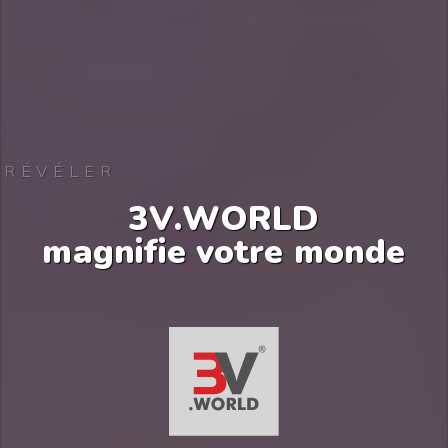
RÉVÉLER.
3
V
.
W
O
R
L
D
m
a
g
n
i
f
i
e
v
o
t
r
e
m
o
n
d
e